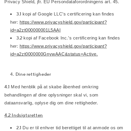
Privacy Shield, jfr. EU Persondataforordningens art. 45.
3.1
kopi af Google LLC’s certificering kan findes
her:
https://www.privacyshield.gov/participant?
id=a2zt000000001L5AAI
3.2
kopi af Facebook Inc.’s certificering kan findes
her:
https://www.privacyshield.gov/participant?
id=a2zt0000000GnywAAC&status=Active.
Dine rettigheder
4.1
Med henblik på at skabe åbenhed omkring
behandlingen af dine oplysninger skal vi, som
dataansvarlig, oplyse dig om dine rettigheder.
4.2 Indsigtsretten
2.1
Du er til enhver tid berettiget til at anmode os om